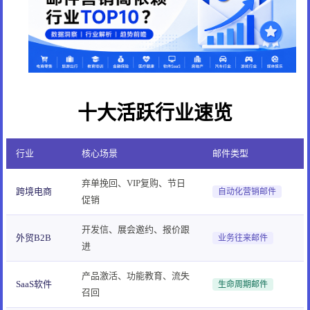
十大活跃行业速览
行业
核心场景
邮件类型
弃单挽回、VIP复购、节日
跨境电商
自动化营销邮件
促销
开发信、展会邀约、报价跟
外贸B2B
业务往来邮件
进
产品激活、功能教育、流失
SaaS软件
生命周期邮件
召回