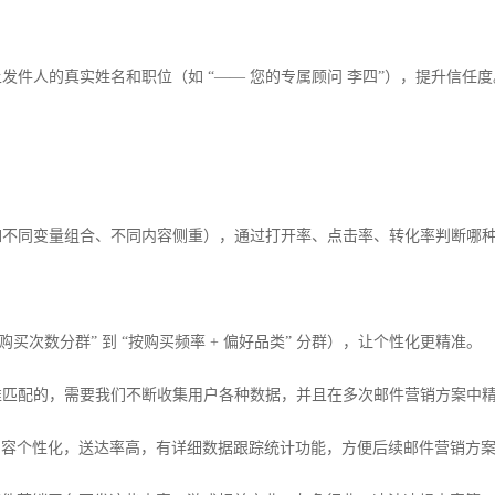
件人的真实姓名和职位（如 “—— 您的专属顾问 李四”），提升信任度
如不同变量组合、不同内容侧重），通过打开率、点击率、转化率判断哪
买次数分群” 到 “按购买频率 + 偏好品类” 分群），让个性化更精准。
准匹配的，需要我们不断收集用户各种数据，并且在多次邮件营销方案中
实现内容个性化，送达率高，有详细数据跟踪统计功能，方便后续邮件营销方