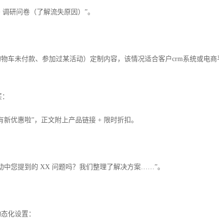
+ 调研问卷（了解流失原因）”。
车未付款、参加过某活动）定制内容，该情况适合客户crm系统或电商平台等
买：
本有新优惠啦”，正文附上产品链接 + 限时折扣。
活动中您提到的 XX 问题吗？我们整理了解决方案……”。
动态化设置：