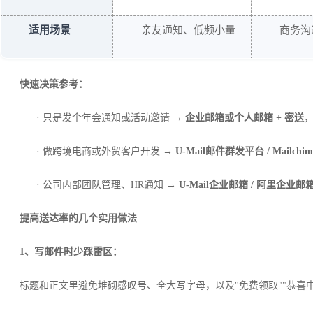
适用场景
亲友通知、低频小量
商务沟
快速决策参考：
· 只是发个年会通知或活动邀请 →
企业邮箱或个人邮箱 + 密送
· 做跨境电商或外贸客户开发 →
U-Mail邮件群发平台 / Mailchim
· 公司内部团队管理、HR通知 →
U-Mail企业邮箱 / 阿里企业邮
提高送达率的几个实用做法
1、
写邮件时少踩雷区：
标题和正文里避免堆砌感叹号、全大写字母，以及"免费领取""恭喜