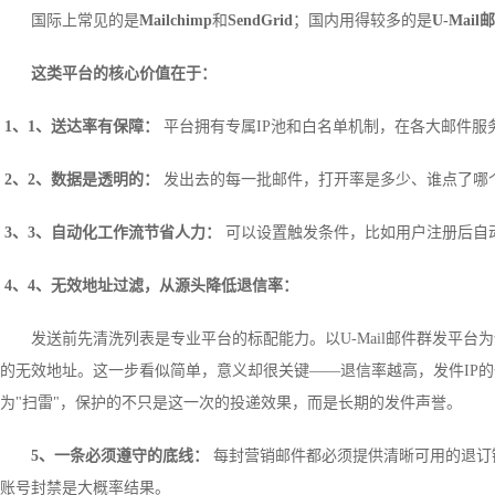
国际上常见的是
Mailchimp
和
SendGrid
；国内用得较多的是
U-Mai
这类平台的核心价值在于：
1、1、
送达率有保障
：
平台拥有专属IP池和白名单机制，在各大邮件
2、2、
数据是透明的
：
发出去的每一批邮件，打开率是多少、谁点了哪
3、3、
自动化工作流节省人力
：
可以设置触发条件，比如用户注册后自
4、4、
无效地址过滤，从源头降低退信率
：
发送前先清洗列表是专业平台的标配能力。以U-Mail邮件群发平
的无效地址。这一步看似简单，意义却很关键——退信率越高，发件IP
为"扫雷"，保护的不只是这一次的投递效果，而是长期的发件声誉。
5、一条必须遵守的底线：
每封营销邮件都必须提供清晰可用的退订
账号封禁是大概率结果。