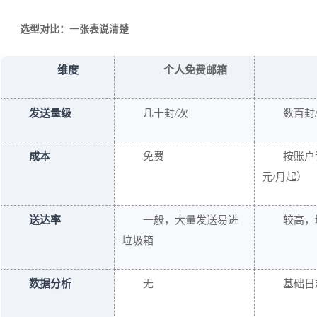
选型对比：一张表说清楚
维度
个人免费邮箱
发送量级
几十封/次
数百封
成本
免费
按账户
元/月起）
送达率
一般，大量发送易进
较高，
垃圾箱
数据分析
无
基础日